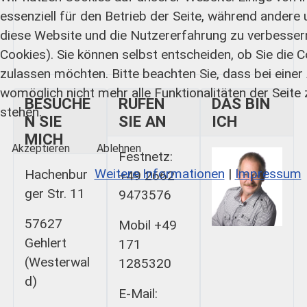
essenziell für den Betrieb der Seite, während andere 
diese Website und die Nutzererfahrung zu verbesser
Cookies). Sie können selbst entscheiden, ob Sie die 
zulassen möchten. Bitte beachten Sie, dass bei eine
womöglich nicht mehr alle Funktionalitäten der Seite
BESUCHE
RUFEN
DAS BIN
stehen.
N SIE
SIE AN
ICH
MICH
Akzeptieren
Ablehnen
Festnetz:
Weitere Informationen
|
Impressum
Hachenbur
+49 2662
ger Str. 11
9473576
57627
Mobil +49
Gehlert
171
(Westerwal
1285320
d)
E-Mail: