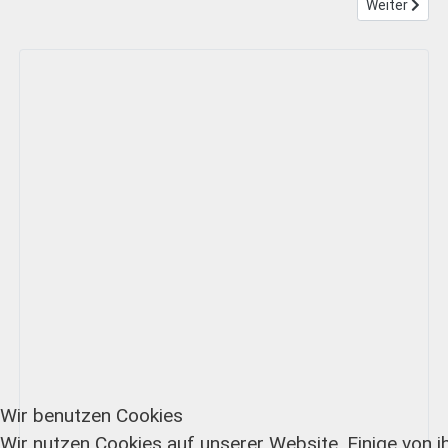
Nächster Bei
Weiter
Wir benutzen Cookies
Wir nutzen Cookies auf unserer Website. Einige von i